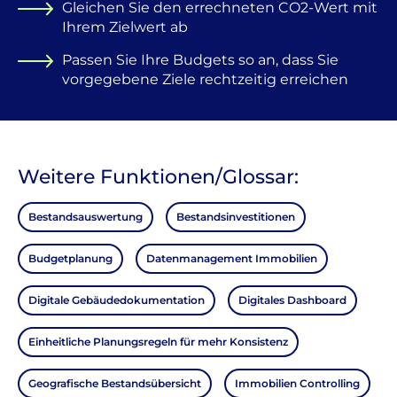
Gleichen Sie den errechneten CO2-Wert mit
Ihrem Zielwert ab
Passen Sie Ihre Budgets so an, dass Sie
vorgegebene Ziele rechtzeitig erreichen
Weitere Funktionen/Glossar:
Bestandsauswertung
Bestandsinvestitionen
Budgetplanung
Datenmanagement Immobilien
Digitale Gebäudedokumentation
Digitales Dashboard
Einheitliche Planungsregeln für mehr Konsistenz
Geografische Bestandsübersicht
Immobilien Controlling