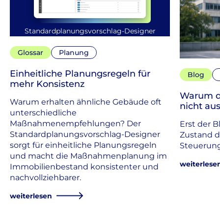
Standardplanungsvorschlag-Designer
Glossar
Planung
Einheitliche Planungsregeln für
Blog
mehr Konsistenz
Warum d
Warum erhalten ähnliche Gebäude oft
nicht aus
unterschiedliche
Maßnahmenempfehlungen? Der
Erst der B
Standardplanungsvorschlag-Designer
Zustand d
sorgt für einheitliche Planungsregeln
Steuerung
und macht die Maßnahmenplanung im
weiterlese
Immobilienbestand konsistenter und
nachvollziehbarer.
weiterlesen