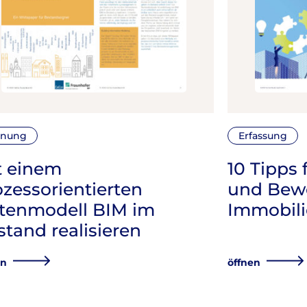
anung
Erfassung
t einem
10 Tipps 
ozessorientierten
und Bew
tenmodell BIM im
Immobil
stand realisieren
en
öffnen