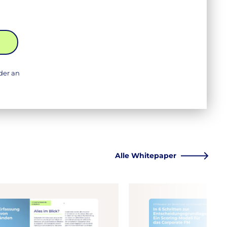
lder an
Alle
Whitepaper