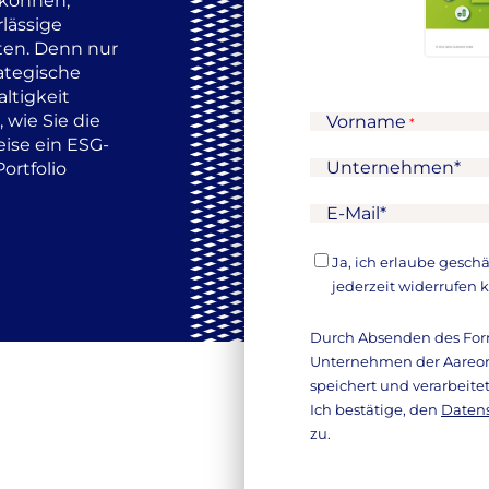
 können,
lässige
ten. Denn nur
rategische
ltigkeit
 wie Sie die
Vorname
Name
*
ise ein ESG-
Unternehmen
*
ortfolio
E-Mail
*
Einwilligung
Ja, ich erlaube gesch
zur
jederzeit widerrufen 
Kontaktaufnahme
*
Durch Absenden des Form
Unternehmen der Aareon
speichert und verarbeitet
Ich bestätige, den
Daten
zu.