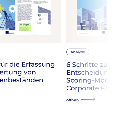
Analyse
für die Erfassung
6 Schritte zur
ertung von
Entscheidungs
ienbeständen
Scoring-Modell
Corporate FM
öffnen