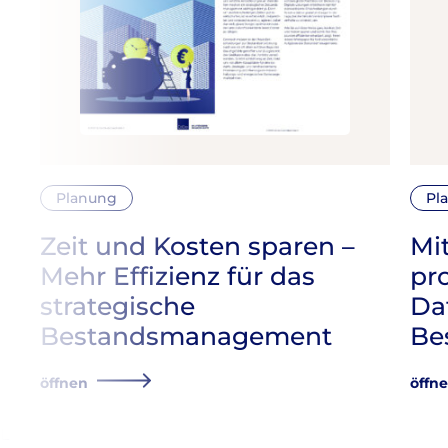
Planung
Pl
Zeit und Kosten sparen –
Mi
Mehr Effizienz für das
pr
strategische
Da
Bestandsmanagement
Be
öffnen
öffn
L